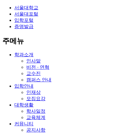
서울대학교
서울대포털
입학포털
증명발급
주메뉴
학과소개
인사말
비전 · 연혁
교수진
캠퍼스 안내
입학안내
인재상
모집요강
대학생활
학사일정
교육체계
커뮤니티
공지사항